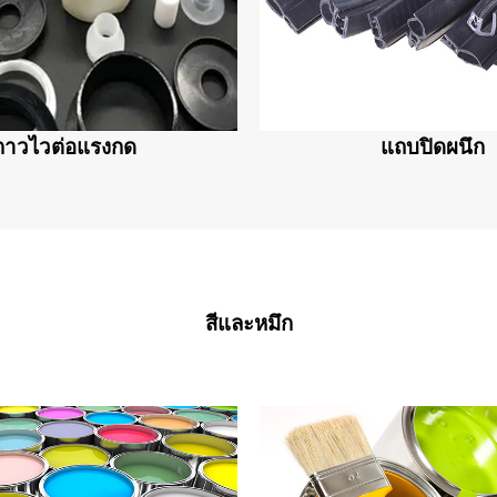
กาวไวต่อแรงกด
แถบปิดผนึก
สีและหมึก