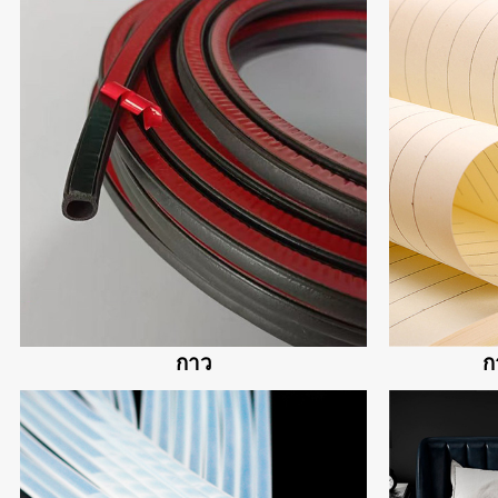
กาว
ก